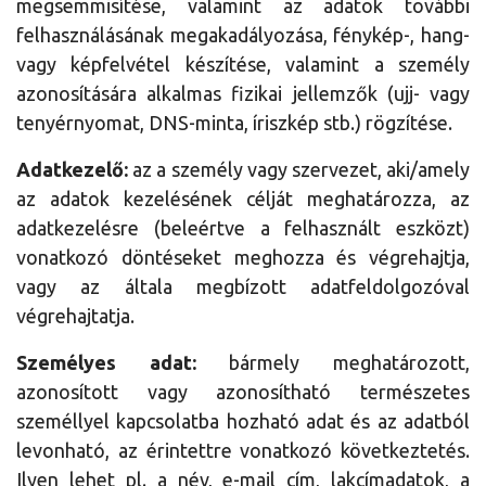
megsemmisítése, valamint az adatok további
felhasználásának megakadályozása, fénykép-, hang-
vagy képfelvétel készítése, valamint a személy
azonosítására alkalmas fizikai jellemzők (ujj- vagy
tenyérnyomat, DNS-minta, íriszkép stb.) rögzítése.
Adatkezelő:
az a személy vagy szervezet, aki/amely
az adatok kezelésének célját meghatározza, az
adatkezelésre (beleértve a felhasznált eszközt)
vonatkozó döntéseket meghozza és végrehajtja,
vagy az általa megbízott adatfeldolgozóval
végrehajtatja.
Személyes adat:
bármely meghatározott,
azonosított vagy azonosítható természetes
személlyel kapcsolatba hozható adat és az adatból
levonható, az érintettre vonatkozó következtetés.
Ilyen lehet pl. a név, e-mail cím, lakcímadatok, a