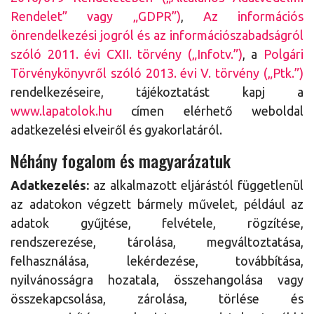
Rendelet” vagy „GDPR”)
,
Az információs
önrendelkezési jogról és az információszabadságról
szóló 2011. évi CXII. törvény („Infotv.”)
, a
Polgári
Törvénykönyvről szóló 2013. évi V. törvény („Ptk.”)
rendelkezéseire, tájékoztatást kapj a
www.lapatolok.hu
címen elérhető weboldal
adatkezelési elveiről és gyakorlatáról.
Néhány fogalom és magyarázatuk
Adatkezelés:
az alkalmazott eljárástól függetlenül
az adatokon végzett bármely művelet, például az
adatok gyűjtése, felvétele, rögzítése,
rendszerezése, tárolása, megváltoztatása,
felhasználása, lekérdezése, továbbítása,
nyilvánosságra hozatala, összehangolása vagy
összekapcsolása, zárolása, törlése és