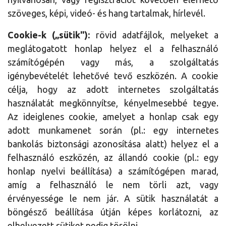
szöveges, képi, videó- és hang tartalmak, hírlevél.
Cookie-k („sütik"):
rövid adatfájlok, melyeket a
meglátogatott honlap helyez el a felhasználó
számítógépén vagy más, a szolgáltatás
igénybevételét lehetővé tevő eszközén. A cookie
célja, hogy az adott internetes szolgáltatás
használatát megkönnyítse, kényelmesebbé tegye.
Az ideiglenes cookie, amelyet a honlap csak egy
adott munkamenet során (pl.: egy internetes
bankolás biztonsági azonosítása alatt) helyez el a
felhasználó eszközén, az állandó cookie (pl.: egy
honlap nyelvi beállítása) a számítógépen marad,
amíg a felhasználó le nem törli azt, vagy
érvényessége le nem jár. A sütik használatát a
böngésző beállítása útján képes korlátozni, az
elhelyezett sütiket pedig törölni.