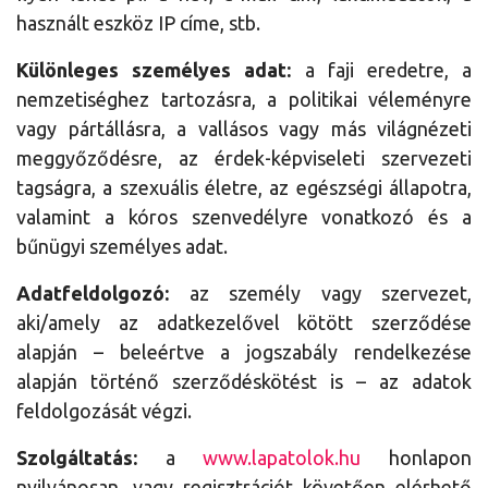
használt eszköz IP címe, stb.
Különleges személyes adat:
a faji eredetre, a
nemzetiséghez tartozásra, a politikai véleményre
vagy pártállásra, a vallásos vagy más világnézeti
meggyőződésre, az érdek-képviseleti szervezeti
tagságra, a szexuális életre, az egészségi állapotra,
valamint a kóros szenvedélyre vonatkozó és a
bűnügyi személyes adat.
Adatfeldolgozó:
az személy vagy szervezet,
aki/amely az adatkezelővel kötött szerződése
alapján – beleértve a jogszabály rendelkezése
alapján történő szerződéskötést is – az adatok
feldolgozását végzi.
Szolgáltatás:
a
www.lapatolok.hu
honlapon
nyilvánosan, vagy regisztrációt követően elérhető