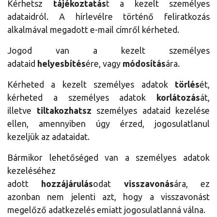
Kérhetsz
tájékoztatás
t a kezelt személyes
adataidról. A hírlevélre történő feliratkozás
alkalmával megadott e-mail címről kérheted.
Jogod van a kezelt személyes
adataid
helyesbítés
ére, vagy
módosítás
ára.
Kérheted a kezelt személyes adatok
törlés
ét,
kérheted a személyes adatok
korlátozás
át,
illetve
tiltakozhatsz
személyes adataid kezelése
ellen, amennyiben úgy érzed, jogosulatlanul
kezeljük az adataidat.
Bármikor lehetőséged van a személyes adatok
kezeléséhez
adott
hozzájárulás
odat
visszavonás
ára, ez
azonban nem jelenti azt, hogy a visszavonást
megelőző adatkezelés emiatt jogosulatlanná válna.