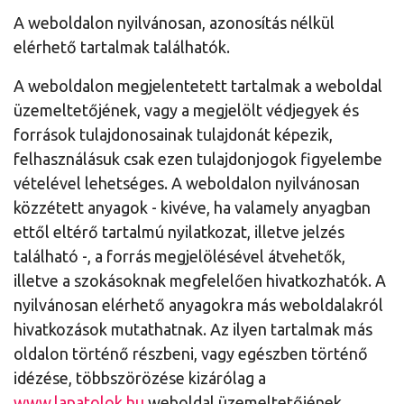
A weboldalon nyilvánosan, azonosítás nélkül
elérhető tartalmak találhatók.
A weboldalon megjelentetett tartalmak a weboldal
üzemeltetőjének, vagy a megjelölt védjegyek és
források tulajdonosainak tulajdonát képezik,
felhasználásuk csak ezen tulajdonjogok figyelembe
vételével lehetséges. A weboldalon nyilvánosan
közzétett anyagok - kivéve, ha valamely anyagban
ettől eltérő tartalmú nyilatkozat, illetve jelzés
található -, a forrás megjelölésével átvehetők,
illetve a szokásoknak megfelelően hivatkozhatók. A
nyilvánosan elérhető anyagokra más weboldalakról
hivatkozások mutathatnak. Az ilyen tartalmak más
oldalon történő részbeni, vagy egészben történő
idézése, többszörözése kizárólag a
www.lapatolok.hu
weboldal üzemeltetőjének