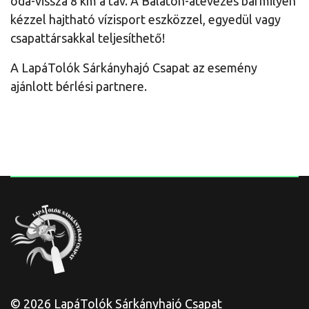
oda-vissza 8 km a táv. A Balaton-átevezés bármilyen
kézzel hajtható vízisport eszközzel, egyedül vagy
csapattársakkal teljesíthető!
A LapáTolók Sárkányhajó Csapat az esemény
ajánlott bérlési partnere.
© 2026 LapáTolók Sárkányhajó Csapat