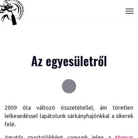
Az egyesületről
2009 óta változó összetétellel, ám töretlen
lelkesedéssel lapátolunk sárkányhajónkkal a sikerek
felé.
Amatőr sportolókként vagyunk jelen a
Magyar