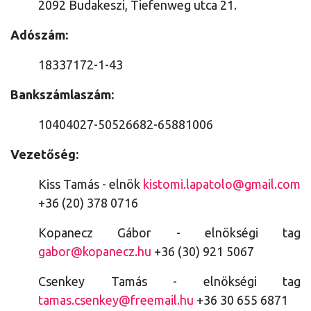
2092 Budakeszi, Tiefenweg utca 21.
Adószám:
18337172-1-43
Bankszámlaszám:
10404027-50526682-65881006
Vezetőség:
Kiss Tamás - elnök
kistomi.lapatolo@gmail.com
+36 (20) 378 0716
Kopanecz Gábor - elnökségi tag
gabor@kopanecz.hu
+36 (30) 921 5067
Csenkey Tamás - elnökségi tag
tamas.csenkey@freemail.hu
+36 30 655 6871