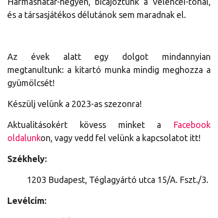
Hármashatár-hegyen, bicajoztunk a Velencei-tónál,
és a társasjátékos délutánok sem maradnak el.
Az évek alatt egy dolgot mindannyian
megtanultunk: a kitartó munka mindig meghozza a
gyümölcsét!
Készülj velünk a 2023-as szezonra!
Aktualitásokért kövess minket a
Facebook
oldalunk
on, vagy vedd fel velünk a kapcsolatot itt!
Székhely:
1203 Budapest, Téglagyártó utca 15/A. Fszt./3.
Levélcím: