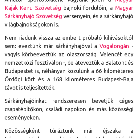
Kajak-Kenu Szövetség
bajnoki fordulóin, a
Magyar
Sárkányhajó Szövetség
versenyein, és a sárkányhajó
világbajnokságokon is.
Nem riadunk vissza az embert próbáló kihívásoktól
sem: eveztünk már sárkányhajóval a
Vogalongán
-
vagyis körbeeveztük az olaszországi Velencét egy
nemzetközi fesztiválon -, de áteveztük a Balatont és
Budapestet is, néhányan közülünk a 66 kilométeres
Ördögi kört és a 168 kilométeres Budapest-Baja
távot is teljesítették.
Sárkányhajóinkat rendszeresen bevetjük céges
csapatépítőkön, családi napokon és más közösségi
eseményeken.
Közösségként túráztunk már éjszaka a